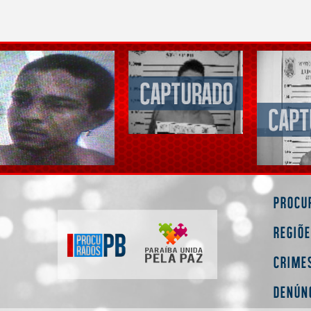
Procu
Regiõ
Crime
Denún