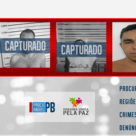
Procu
Regiõ
Crime
Denún