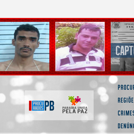
Procu
Regiõ
Crime
Denún