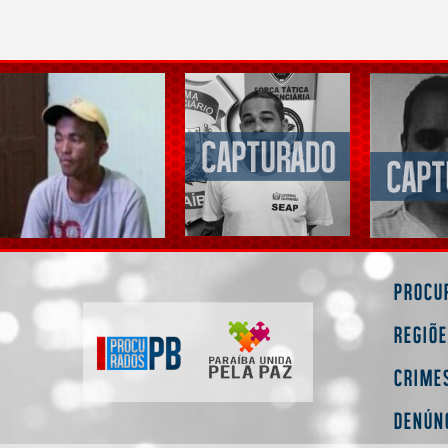
Procu
Regiõ
Crime
Denún