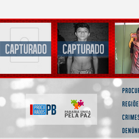
Procu
Regiõ
Crime
Denún