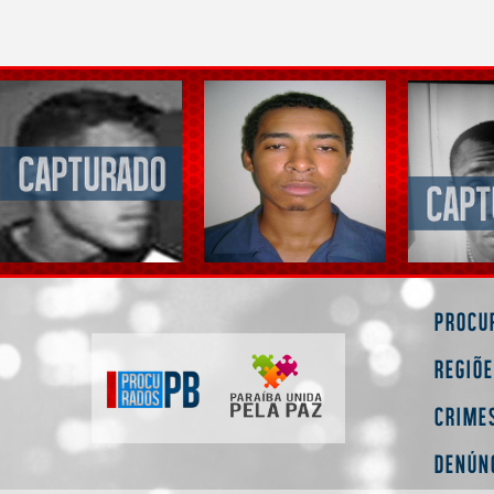
Procu
Regiõ
Crime
Denún