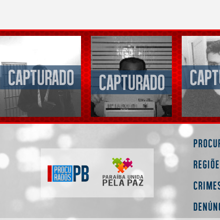
Procu
Regiõ
Crime
Denún