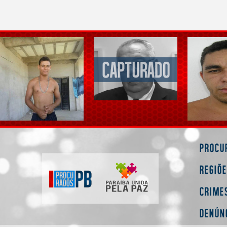
Procu
Regiõ
Crime
Denún