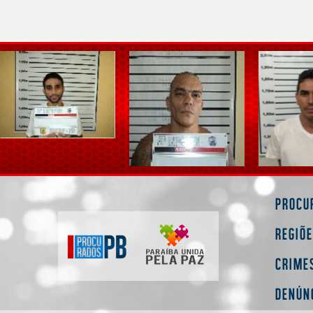
Procu
Regiõ
Crime
Denún