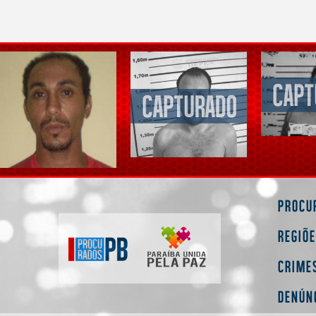
Procu
Regiõ
Crime
Denún