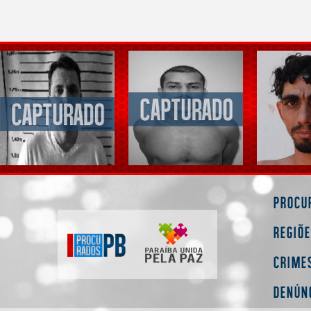
Procu
Regiõ
Crime
Denún