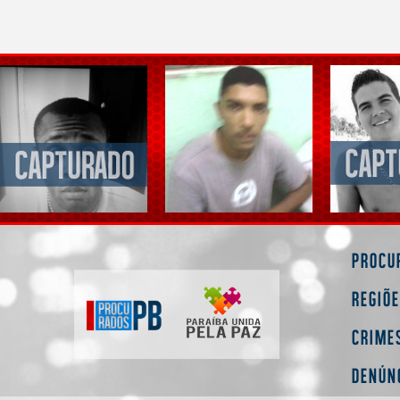
Procu
Regiõ
Crime
Denún