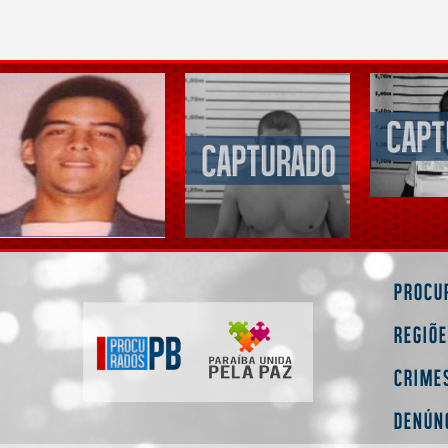
Procu
Regiõ
Crime
Denún