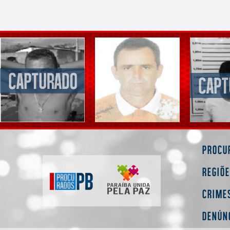
Procu
Regiõ
Crime
Denún