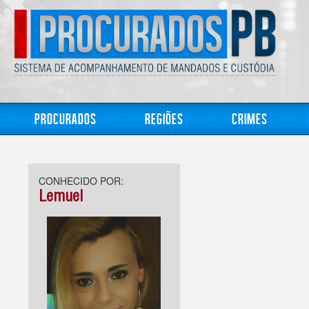
Procurados
Regiões
Crimes
CONHECIDO POR:
Lemuel