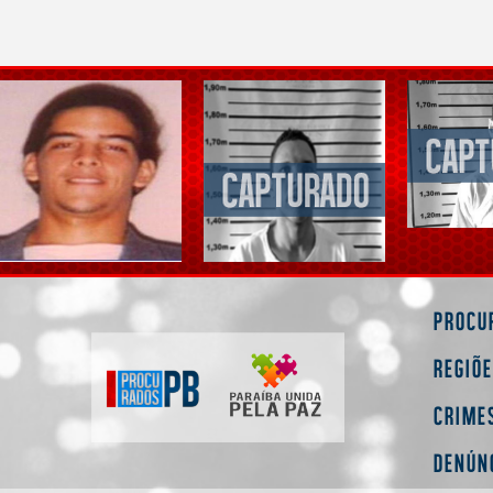
Procu
Regiõ
Crime
Denún