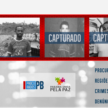
Procu
Regiõ
Crime
Denún