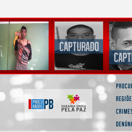
Procu
Regiõ
Crime
Denún