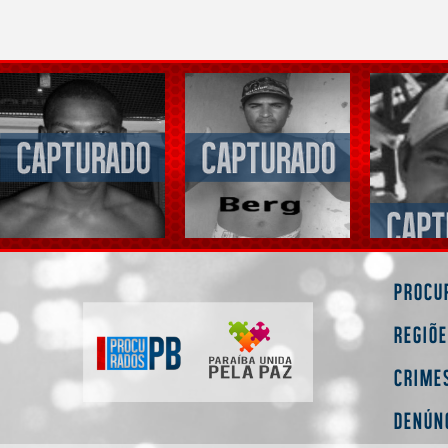
Procu
Regiõ
Crime
Denún