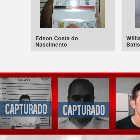
Edson Costa do
Will
Nascimento
Batis