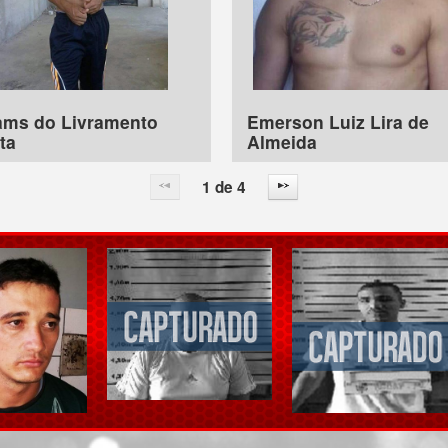
iams do Livramento
Emerson Luiz Lira de
ta
Almeida
1 de 4