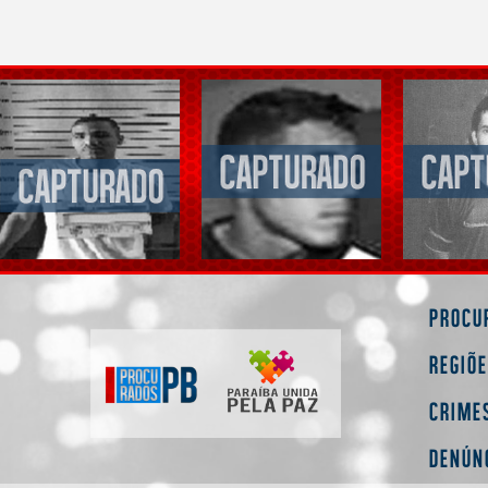
Procu
Regiõ
Crime
Denún