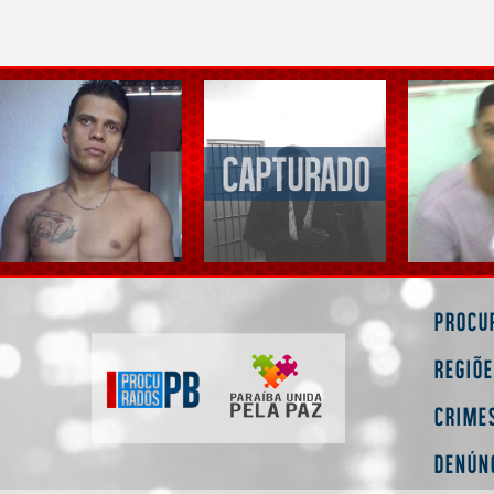
Procu
Regiõ
Crime
Denún