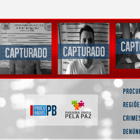
Procu
Regiõ
Crime
Denún