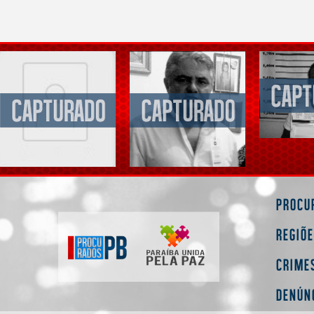
Procu
Regiõ
Crime
Denún