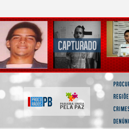
Procu
Regiõ
Crime
Denún