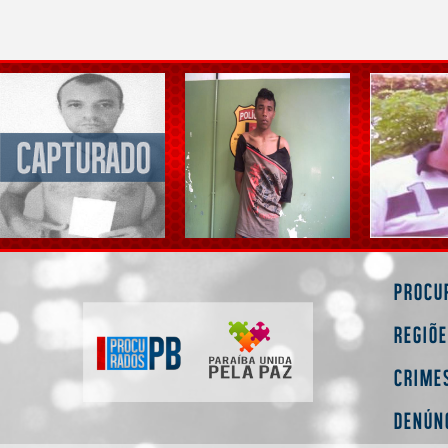
Procu
Regiõ
Crime
Denún