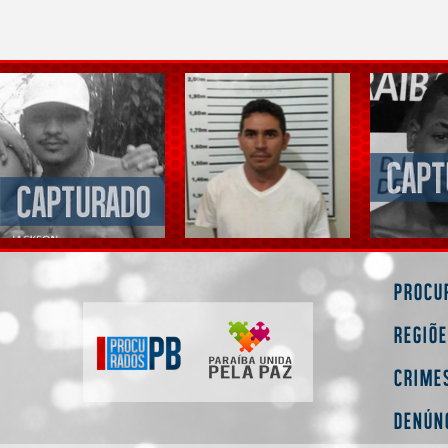
Procu
Regiõ
Crime
Denún