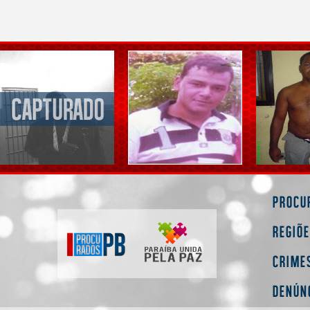
Procu
Regiõ
Crime
Denún