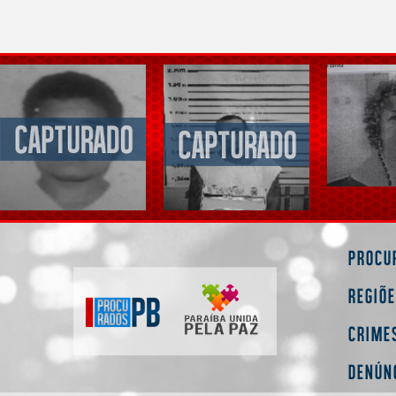
Procu
Regiõ
Crime
Denún