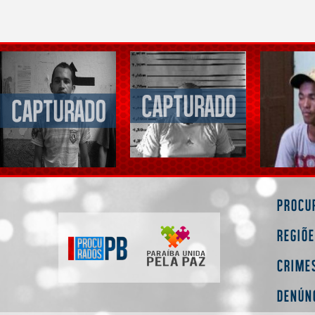
Procu
Regiõ
Crime
Denún