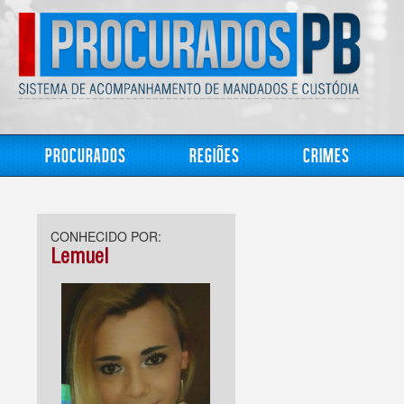
Procurados
Regiões
Crimes
CONHECIDO POR:
Lemuel