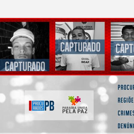
Procu
Regiõ
Crime
Denún