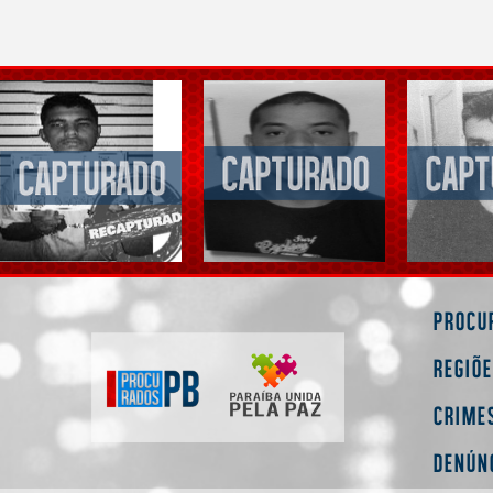
Procu
Regiõ
Crime
Denún