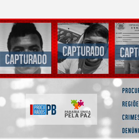
Procu
Regiõ
Crime
Denún