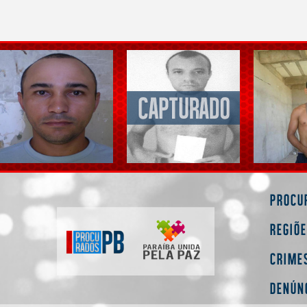
Procu
Regiõ
Crime
Denún