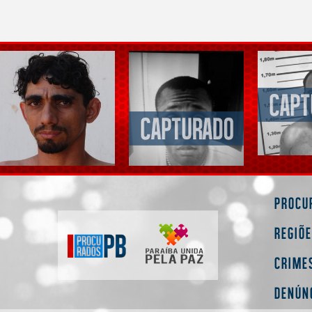
Procu
Regiõ
Crime
Denún