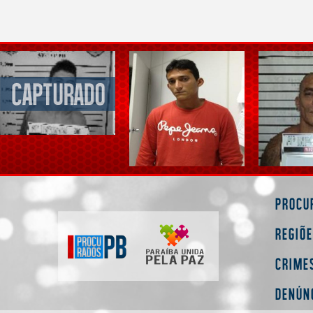
Procu
Regiõ
Crime
Denún