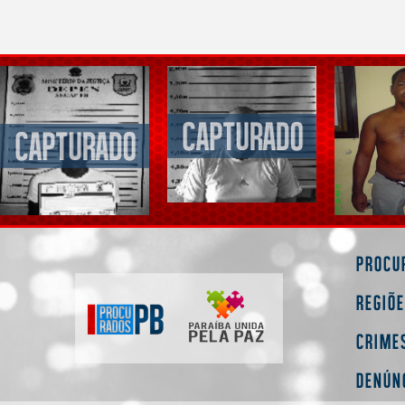
Procu
Regiõ
Crime
Denún