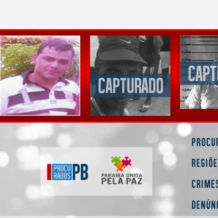
Procu
Regiõ
Crime
Denún