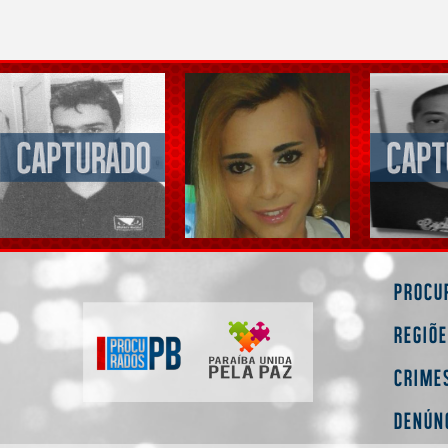
Procu
Regiõ
Crime
Denún