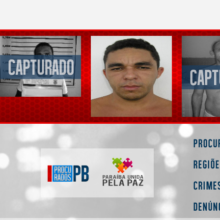
Procu
Regiõ
Crime
Denún