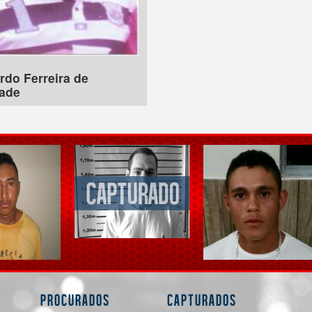
rdo Ferreira de
ade
Procurados
Capturados