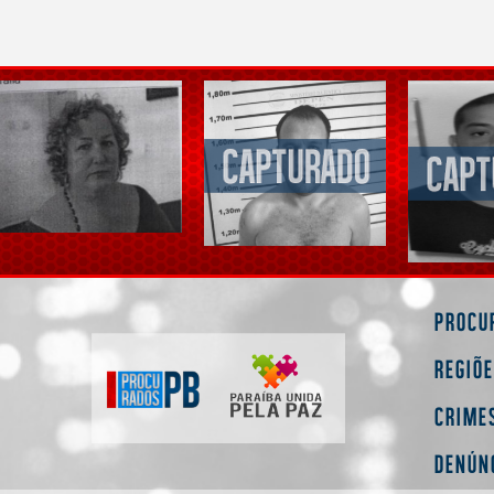
Procu
Regiõ
Crime
Denún