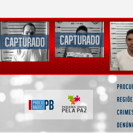
Procu
Regiõ
Crime
Denún