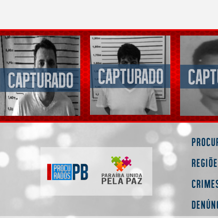
Procu
Regiõ
Crime
Denún