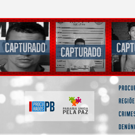
Procu
Regiõ
Crime
Denún