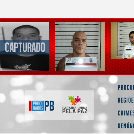
Procu
Regiõ
Crime
Denún