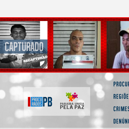
Procu
Regiõ
Crime
Denún