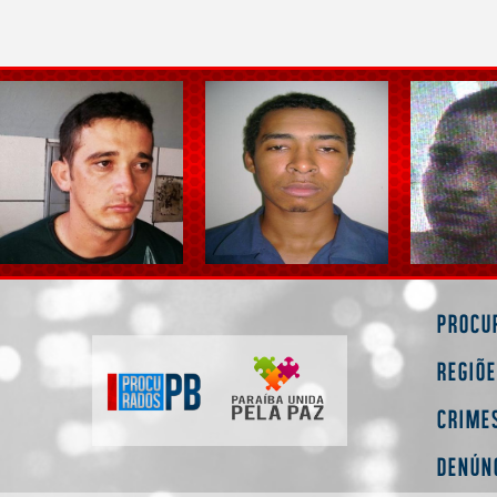
Procu
Regiõ
Crime
Denún