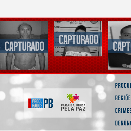
Procu
Regiõ
Crime
Denún