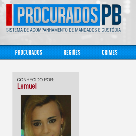
Procurados
Regiões
Crimes
CONHECIDO POR:
Lemuel