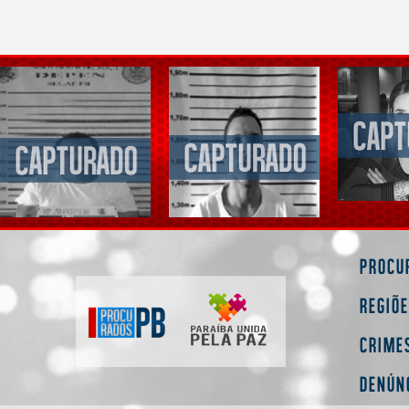
Procu
Regiõ
Crime
Denún