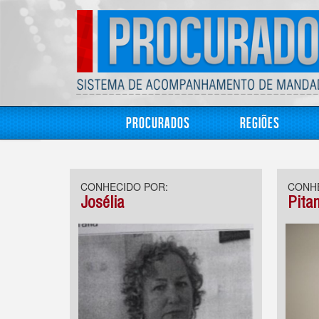
Procurados
Regiões
CONHECIDO POR:
CONHE
Josélia
Pita